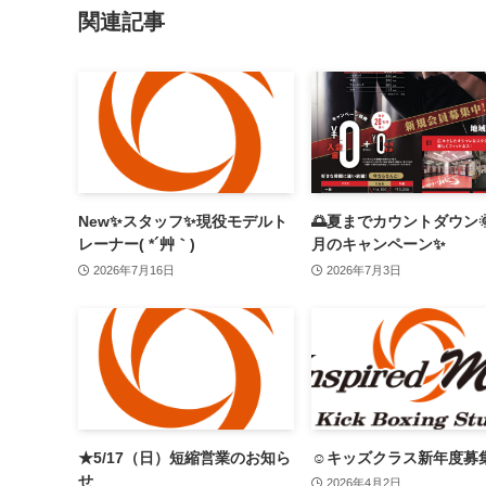
関連記事
New✨スタッフ✨現役モデルト
🌅夏までカウントダウン
レーナー( *´艸｀)
月のキャンペーン✨
2026年7月16日
2026年7月3日
★5/17（日）短縮営業のお知ら
☺キッズクラス新年度募
せ
2026年4月2日