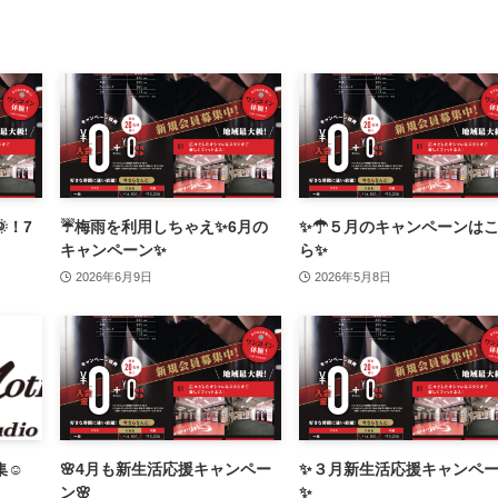
！7
☔梅雨を利用しちゃえ✨6月の
✨☂５月のキャンペーンは
キャンペーン✨
ら✨
2026年6月9日
2026年5月8日
集☺
🌸4月も新生活応援キャンペー
✨３月新生活応援キャンペ
ン🌸
✨