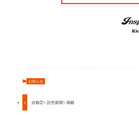
お知らせ
吉報②✨読売新聞✨掲載