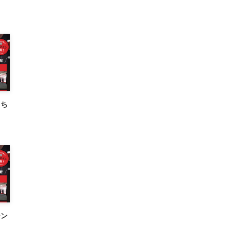
こち
ーン